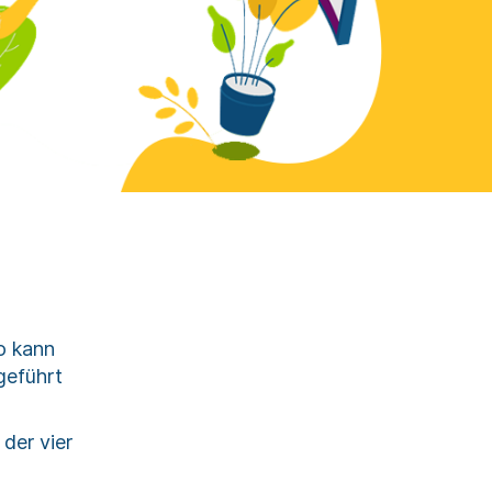
So kann
geführt
der vier