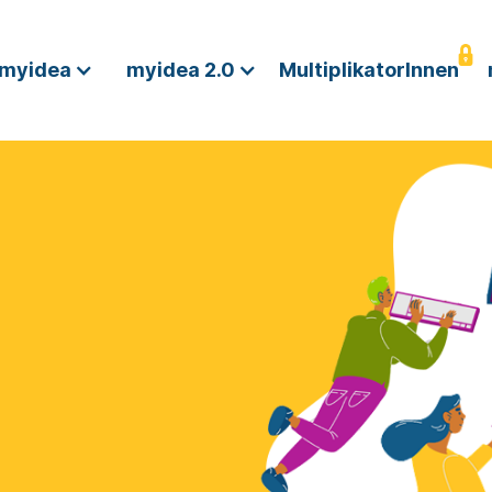
myidea
myidea 2.0
MultiplikatorInnen